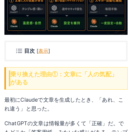
目次
[
表示
]
乗り換えた理由①：文章に「人の気配」
がある
最初にClaudeで文章を生成したとき、「あれ、こ
れ違う」と思った。
ChatGPTの文章は情報量が多くて「正確」だ。で