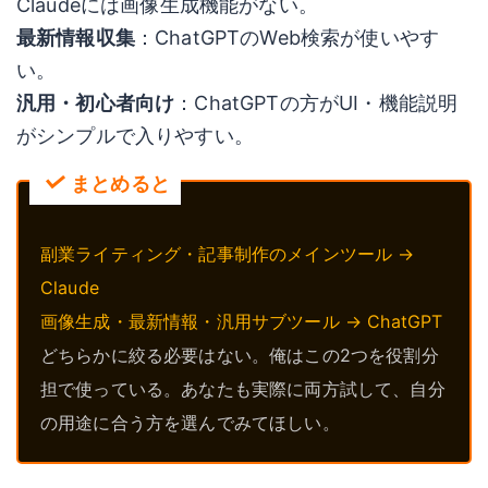
Claudeには画像生成機能がない。
最新情報収集
：ChatGPTのWeb検索が使いやす
い。
汎用・初心者向け
：ChatGPTの方がUI・機能説明
がシンプルで入りやすい。
まとめると
副業ライティング・記事制作のメインツール →
Claude
画像生成・最新情報・汎用サブツール → ChatGPT
どちらかに絞る必要はない。俺はこの2つを役割分
担で使っている。あなたも実際に両方試して、自分
の用途に合う方を選んでみてほしい。