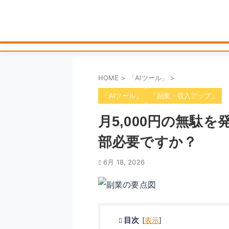
HOME
>
「AIツール」
>
「AIツール」
「副業・収入アップ」
月5,000円の無駄
部必要ですか？
6月 18, 2026
目次
[
表示
]