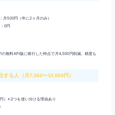
）
：月500円（年に2ヶ月のみ）
）
：0円
lux.1の無料API版に移行した時点で月4,500円削減。精度も
る人（月7,000〜10,000円）
）
00円）←2つを使い分ける理由あり
）