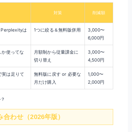
対策
削減額
Perplexityは
1つに絞る＆無料版併用
3,000〜
6,000円
1回しか使ってな
月額制から従量課金に
3,000〜
切り替え
4,500円
版で実は足りて
無料版に戻す or 必要な
1,000〜
月だけ購入
2,000円
か？
合わせ（2026年版）