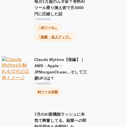
毎月1万超のムダ金？有料AI
ツール乗り換え術で月3000
円に圧縮した話
2026/7/23
「AIツール」
「副業・収入アップ」
Claude Mythos【後編】｜
AWS・Apple・
JPMorganChase…そして三
菱UFJは？
2026/7/23
AIツール比較
7月のAI新機能ラッシュに本
気で興奮してる。副業への即
効活用法も全部試した