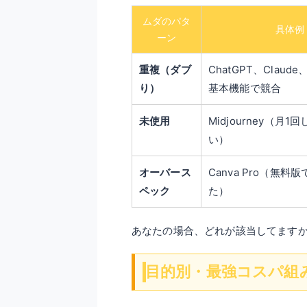
ムダのパタ
具体例
ーン
重複（ダブ
ChatGPT、Claude、
り）
基本機能で競合
未使用
Midjourney（月
い）
オーバース
Canva Pro（無料
ペック
た）
あなたの場合、どれが該当してます
目的別・最強コスパ組み