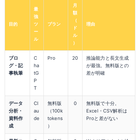
月
最
額
強
（
目的
ツ
プラン
理由
ド
ー
ル
ル
）
ブロ
C
Pro
20
推論能力と長文生成
グ・記
ha
が最強。無料版との
事執筆
tG
差が明確
P
T
データ
Cl
無料版
0
無料版で十分。
分析・
au
（100k
Excel・CSV解析は
資料作
de
tokens
Proと差がない
成
）