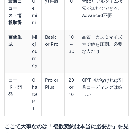
最新ニ
G
無料版
0
Webリアルタイム検
ュー
e
索が無料でできる。
ス・情
mi
Advanced不要
報取得
ni
画像生
Mi
Basic
10
品質・カスタマイズ
成
dj
or Pro
～
性で他を圧倒。必要
ou
30
な人だけ
rn
ey
コー
C
Pro or
20
GPT-4がなければ副
ド・開
ha
Plus
or
業コーディングは厳
発
tG
10
しい
P
T
ここで大事なのは「複数契約は本当に必要か」を見