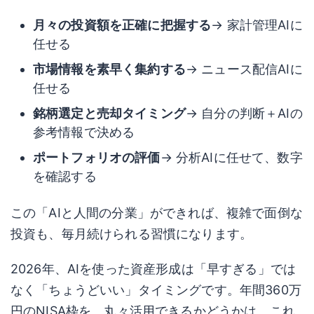
月々の投資額を正確に把握する
→ 家計管理AIに
任せる
市場情報を素早く集約する
→ ニュース配信AIに
任せる
銘柄選定と売却タイミング
→ 自分の判断＋AIの
参考情報で決める
ポートフォリオの評価
→ 分析AIに任せて、数字
を確認する
この「AIと人間の分業」ができれば、複雑で面倒な
投資も、毎月続けられる習慣になります。
2026年、AIを使った資産形成は「早すぎる」では
なく「ちょうどいい」タイミングです。年間360万
円のNISA枠を、丸々活用できるかどうかは、これ