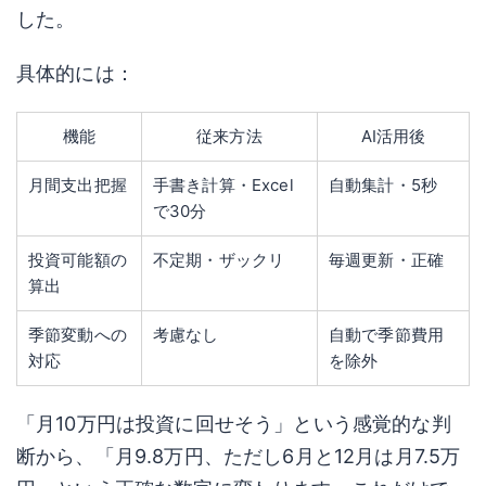
した。
具体的には：
機能
従来方法
AI活用後
月間支出把握
手書き計算・Excel
自動集計・5秒
で30分
投資可能額の
不定期・ザックリ
毎週更新・正確
算出
季節変動への
考慮なし
自動で季節費用
対応
を除外
「月10万円は投資に回せそう」という感覚的な判
断から、「月9.8万円、ただし6月と12月は月7.5万